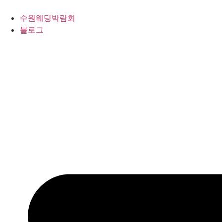
콘
텐
수원웨딩박람회
츠
블로그
로
건
너
뛰
기