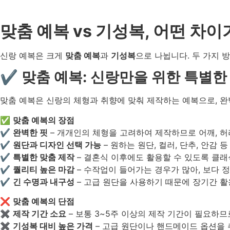
맞춤 예복 vs 기성복, 어떤 차이
신랑 예복은 크게
맞춤 예복
과
기성복
으로 나뉩니다. 두 가지 
✔ 맞춤 예복: 신랑만을 위한 특별한
맞춤 예복은 신랑의 체형과 취향에 맞춰 제작하는 예복으로, 
✅
맞춤 예복의 장점
✔
완벽한 핏
– 개개인의 체형을 고려하여 제작하므로 어깨, 허리
✔
원단과 디자인 선택 가능
– 원하는 원단, 컬러, 단추, 안감
✔
특별한 맞춤 제작
– 결혼식 이후에도 활용할 수 있도록 클래
✔
퀄리티 높은 마감
– 수작업이 들어가는 경우가 많아, 보다 
✔
긴 수명과 내구성
– 고급 원단을 사용하기 때문에 장기간 활
❌
맞춤 예복의 단점
✖
제작 기간 소요
– 보통 3~5주 이상의 제작 기간이 필요하
✖
기성복 대비 높은 가격
– 고급 원단이나 핸드메이드 옵션을 