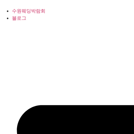
콘
텐
수원웨딩박람회
츠
블로그
로
건
너
뛰
기