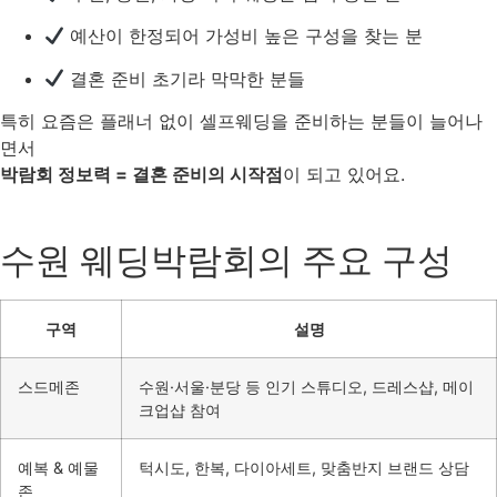
예산이 한정되어 가성비 높은 구성을 찾는 분
결혼 준비 초기라 막막한 분들
특히 요즘은 플래너 없이 셀프웨딩을 준비하는 분들이 늘어나
면서
박람회 정보력 = 결혼 준비의 시작점
이 되고 있어요.
수원 웨딩박람회의 주요 구성
구역
설명
스드메존
수원·서울·분당 등 인기 스튜디오, 드레스샵, 메이
크업샵 참여
예복 & 예물
턱시도, 한복, 다이아세트, 맞춤반지 브랜드 상담
존